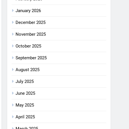
January 2026
December 2025
November 2025
October 2025
September 2025
August 2025
July 2025
June 2025
May 2025
April 2025
March 2025