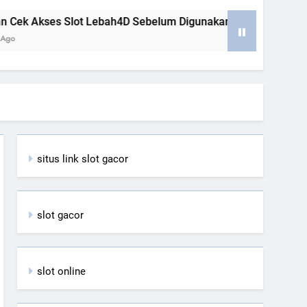
 Slot Lebah4D Sebelum Digunakan agar Lebih Aman, Stabil, 
situs link slot gacor
slot gacor
slot online