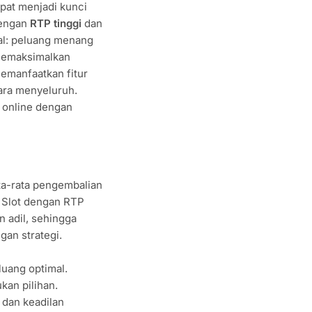
epat menjadi kunci
dengan
RTP tinggi
dan
l: peluang menang
 memaksimalkan
emanfaatkan fitur
ara menyeluruh.
 online dengan
ta-rata pengembalian
 Slot dengan RTP
 adil, sehingga
gan strategi.
luang optimal.
an pilihan.
 dan keadilan