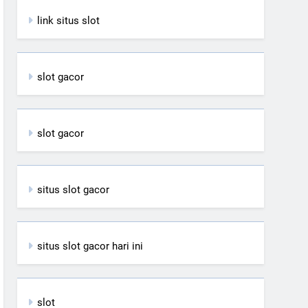
link situs slot
slot gacor
slot gacor
situs slot gacor
situs slot gacor hari ini
slot