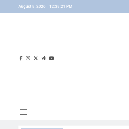
Skip
August 8, 2026
12:38:22 PM
to
content
Pen
Temukan Ha