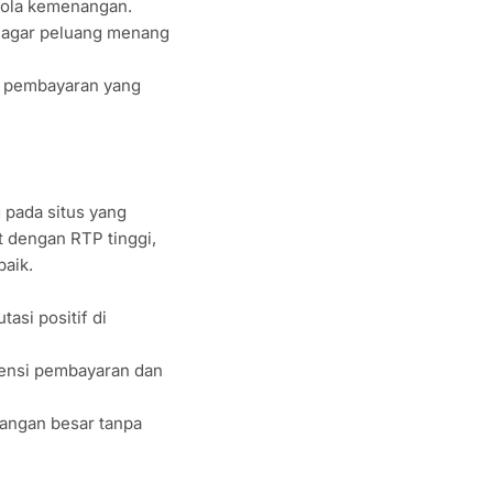
pola kemenangan.
l agar peluang menang
a pembayaran yang
 pada situs yang
ot dengan RTP tinggi,
baik.
tasi positif di
stensi pembayaran dan
nangan besar tanpa