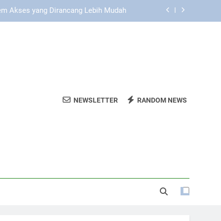
tem Akses yang Dirancang Lebih Mudah
bih Aman, Stabil, dan Mudah Dipahami
 yang Lebih Praktis untuk Akses Aman
pilan Antarmuka yang Mudah Dipahami
tem Akses yang Dirancang Lebih Mudah
NEWSLETTER
RANDOM NEWS
bih Aman, Stabil, dan Mudah Dipahami
 yang Lebih Praktis untuk Akses Aman
Untuk Acara Spesial Anda.