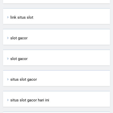
link situs slot
slot gacor
slot gacor
situs slot gacor
situs slot gacor hari ini