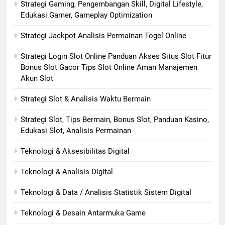
Strategi Gaming, Pengembangan Skill, Digital Lifestyle,
Edukasi Gamer, Gameplay Optimization
Strategi Jackpot Analisis Permainan Togel Online
Strategi Login Slot Online Panduan Akses Situs Slot Fitur
Bonus Slot Gacor Tips Slot Online Aman Manajemen
Akun Slot
Strategi Slot & Analisis Waktu Bermain
Strategi Slot, Tips Bermain, Bonus Slot, Panduan Kasino,
Edukasi Slot, Analisis Permainan
Teknologi & Aksesibilitas Digital
Teknologi & Analisis Digital
Teknologi & Data / Analisis Statistik Sistem Digital
Teknologi & Desain Antarmuka Game