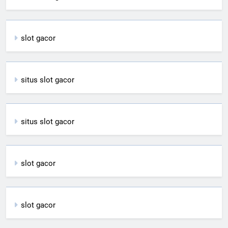
slot gacor
situs slot gacor
situs slot gacor
slot gacor
slot gacor