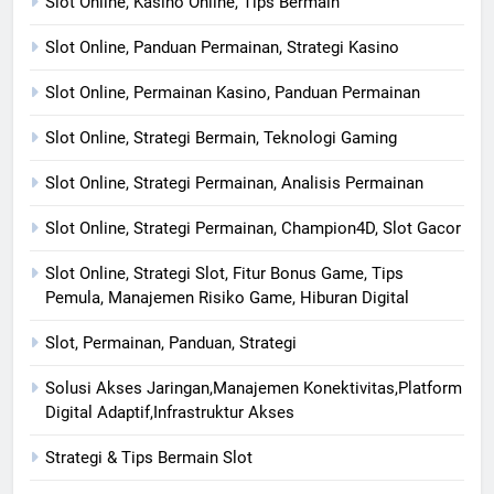
Slot Online, Kasino Online, Tips Bermain
Slot Online, Panduan Permainan, Strategi Kasino
Slot Online, Permainan Kasino, Panduan Permainan
Slot Online, Strategi Bermain, Teknologi Gaming
Slot Online, Strategi Permainan, Analisis Permainan
Slot Online, Strategi Permainan, Champion4D, Slot Gacor
Slot Online, Strategi Slot, Fitur Bonus Game, Tips
Pemula, Manajemen Risiko Game, Hiburan Digital
Slot, Permainan, Panduan, Strategi
Solusi Akses Jaringan,Manajemen Konektivitas,Platform
Digital Adaptif,Infrastruktur Akses
Strategi & Tips Bermain Slot