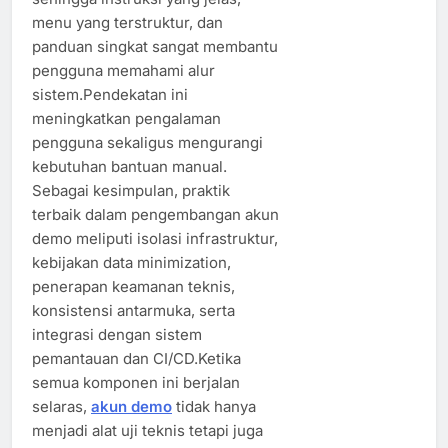
menu yang terstruktur, dan
panduan singkat sangat membantu
pengguna memahami alur
sistem.Pendekatan ini
meningkatkan pengalaman
pengguna sekaligus mengurangi
kebutuhan bantuan manual.
Sebagai kesimpulan, praktik
terbaik dalam pengembangan akun
demo meliputi isolasi infrastruktur,
kebijakan data minimization,
penerapan keamanan teknis,
konsistensi antarmuka, serta
integrasi dengan sistem
pemantauan dan CI/CD.Ketika
semua komponen ini berjalan
selaras,
akun demo
tidak hanya
menjadi alat uji teknis tetapi juga