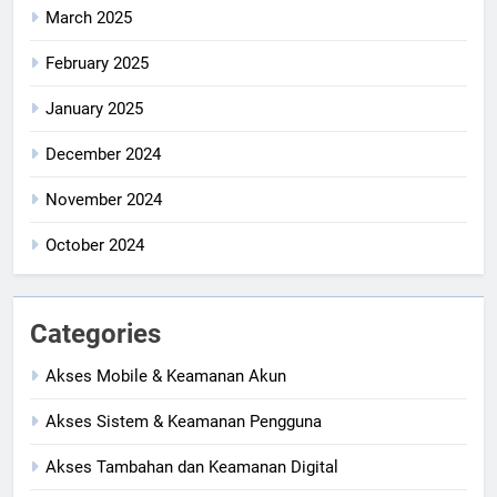
March 2025
February 2025
January 2025
December 2024
November 2024
October 2024
Categories
Akses Mobile & Keamanan Akun
Akses Sistem & Keamanan Pengguna
Akses Tambahan dan Keamanan Digital