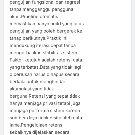
pengujian fungsional dan regresi
tanpa mengganggu pengguna
akhir.Pipeline otomatis
memastikan hanya build yang lulus
pengujian yang boleh bergerak ke
tahap berikutnya.Praktik ini
mendukung iterasi cepat tanpa
mengorbankan stabilitas sistem.
Faktor ketujuh adalah retensi data
yang terbatas.Data yang tidak lagi
diperlukan harus dihapus secara
berkala untuk menghindari
akumulasi yang tidak
berguna.Retensi yang tepat tidak
hanya menjaga privasi tetapi juga
menjaga performa sistem karena
sumber daya tidak disita oleh data
lama.Pengelolaan retensi
sebaiknya dijelaskan secara