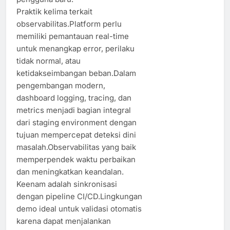
Praktik kelima terkait
observabilitas.Platform perlu
memiliki pemantauan real-time
untuk menangkap error, perilaku
tidak normal, atau
ketidakseimbangan beban.Dalam
pengembangan modern,
dashboard logging, tracing, dan
metrics menjadi bagian integral
dari staging environment dengan
tujuan mempercepat deteksi dini
masalah.Observabilitas yang baik
memperpendek waktu perbaikan
dan meningkatkan keandalan.
Keenam adalah sinkronisasi
dengan pipeline CI/CD.Lingkungan
demo ideal untuk validasi otomatis
karena dapat menjalankan