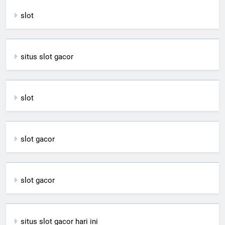
slot
situs slot gacor
slot
slot gacor
slot gacor
situs slot gacor hari ini