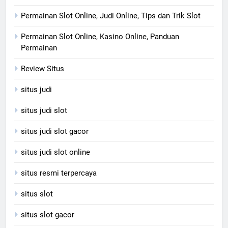
Permainan Slot Online, Judi Online, Tips dan Trik Slot
Permainan Slot Online, Kasino Online, Panduan
Permainan
Review Situs
situs judi
situs judi slot
situs judi slot gacor
situs judi slot online
situs resmi terpercaya
situs slot
situs slot gacor