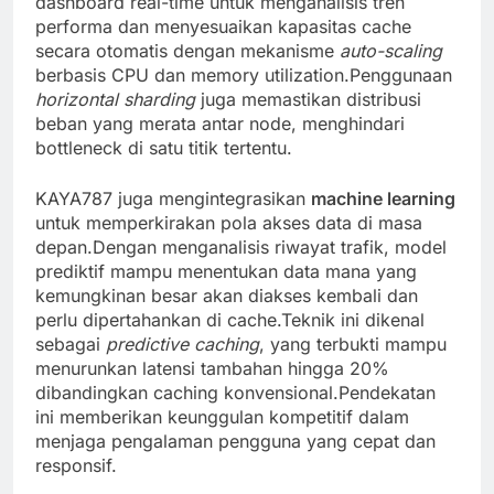
dashboard real-time untuk menganalisis tren
performa dan menyesuaikan kapasitas cache
secara otomatis dengan mekanisme
auto-scaling
berbasis CPU dan memory utilization.Penggunaan
horizontal sharding
juga memastikan distribusi
beban yang merata antar node, menghindari
bottleneck di satu titik tertentu.
KAYA787 juga mengintegrasikan
machine learning
untuk memperkirakan pola akses data di masa
depan.Dengan menganalisis riwayat trafik, model
prediktif mampu menentukan data mana yang
kemungkinan besar akan diakses kembali dan
perlu dipertahankan di cache.Teknik ini dikenal
sebagai
predictive caching
, yang terbukti mampu
menurunkan latensi tambahan hingga 20%
dibandingkan caching konvensional.Pendekatan
ini memberikan keunggulan kompetitif dalam
menjaga pengalaman pengguna yang cepat dan
responsif.