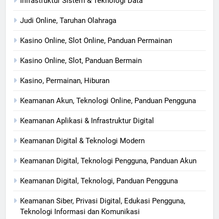
Infrastruktur Sistem & Teknologi Data
Judi Online, Taruhan Olahraga
Kasino Online, Slot Online, Panduan Permainan
Kasino Online, Slot, Panduan Bermain
Kasino, Permainan, Hiburan
Keamanan Akun, Teknologi Online, Panduan Pengguna
Keamanan Aplikasi & Infrastruktur Digital
Keamanan Digital & Teknologi Modern
Keamanan Digital, Teknologi Pengguna, Panduan Akun
Keamanan Digital, Teknologi, Panduan Pengguna
Keamanan Siber, Privasi Digital, Edukasi Pengguna,
Teknologi Informasi dan Komunikasi