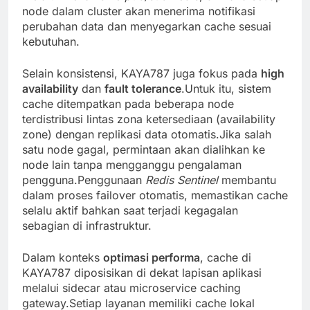
node dalam cluster akan menerima notifikasi
perubahan data dan menyegarkan cache sesuai
kebutuhan.
Selain konsistensi, KAYA787 juga fokus pada
high
availability
dan
fault tolerance
.Untuk itu, sistem
cache ditempatkan pada beberapa node
terdistribusi lintas zona ketersediaan (availability
zone) dengan replikasi data otomatis.Jika salah
satu node gagal, permintaan akan dialihkan ke
node lain tanpa mengganggu pengalaman
pengguna.Penggunaan
Redis Sentinel
membantu
dalam proses failover otomatis, memastikan cache
selalu aktif bahkan saat terjadi kegagalan
sebagian di infrastruktur.
Dalam konteks
optimasi performa
, cache di
KAYA787 diposisikan di dekat lapisan aplikasi
melalui sidecar atau microservice caching
gateway.Setiap layanan memiliki cache lokal