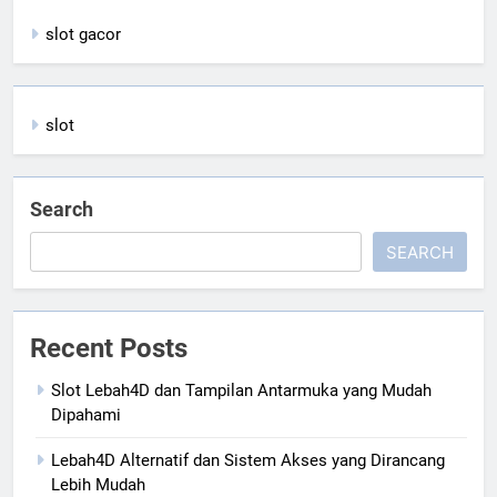
slot gacor
slot
Search
SEARCH
Recent Posts
Slot Lebah4D dan Tampilan Antarmuka yang Mudah
Dipahami
Lebah4D Alternatif dan Sistem Akses yang Dirancang
Lebih Mudah