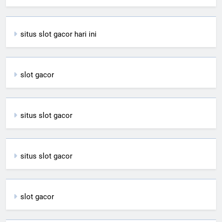
situs slot gacor hari ini
slot gacor
situs slot gacor
situs slot gacor
slot gacor