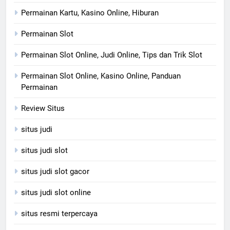
Permainan Kartu, Kasino Online, Hiburan
Permainan Slot
Permainan Slot Online, Judi Online, Tips dan Trik Slot
Permainan Slot Online, Kasino Online, Panduan
Permainan
Review Situs
situs judi
situs judi slot
situs judi slot gacor
situs judi slot online
situs resmi terpercaya