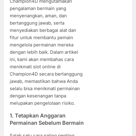
Champion4D mengutamakan
pengalaman bermain yang
menyenangkan, aman, dan
bertanggung jawab, serta
menyediakan berbagai alat dan
fitur untuk membantu pemain
mengelola permainan mereka
dengan lebih baik. Dalam artikel
ini, kami akan membahas cara
menikmati slot online di
Champion4D secara bertanggung
jawab, memastikan bahwa Anda
selalu bisa menikmati permainan
dengan kesenangan tanpa
melupakan pengelolaan risiko.
1.
Tetapkan Anggaran
Permainan Sebelum Bermain
Salah satu cara paling penting