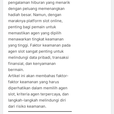
pengalaman hiburan yang menarik
dengan peluang memenangkan
hadiah besar. Namun, dengan
maraknya platform slot online,
penting bagi pemain untuk
memastikan agen yang dipilih
menawarkan tingkat keamanan
yang tinggi. Faktor keamanan pada
agen slot sangat penting untuk
melindungi data pribadi, transaksi
finansial, dan kenyamanan
bermain.
Artikel ini akan membahas faktor-
faktor keamanan yang harus
diperhatikan dalam memilih agen
slot, kriteria agen terpercaya, dan
langkah-langkah melindungi diri
dari risiko keamanan.