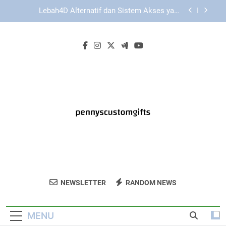
Skip
Panduan Cek Akses Slot Lebah4D Sebelum
to
Digunakan agar Lebih Aman, Stabil, dan Mudah
Dipahami
content
LAE138 Login dengan Tampilan Mobile yang
Lebih Praktis untuk Akses Aman
Slot Lebah4D dan Tampilan Antarmuka yang
Mudah Dipahami
Lebah4D Alternatif dan Sistem Akses yang
Dirancang Lebih Mudah
Panduan Cek Akses Slot Lebah4D Sebelum
Digunakan agar Lebih Aman, Stabil, dan Mudah
Dipahami
LAE138 Login dengan Tampilan Mobile yang
Lebih Praktis untuk Akses Aman
Penny's Custom
Temukan Hadiah Kustom Unik Di Penny’s
NEWSLETTER
RANDOM NEWS
Gifts
Custom Gifts. Berbagai Pilihan Untuk Acara
Spesial Anda.
MENU