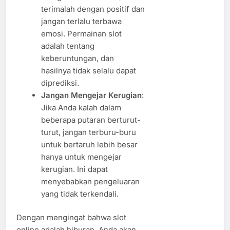
terimalah dengan positif dan
jangan terlalu terbawa
emosi. Permainan slot
adalah tentang
keberuntungan, dan
hasilnya tidak selalu dapat
diprediksi.
Jangan Mengejar Kerugian
:
Jika Anda kalah dalam
beberapa putaran berturut-
turut, jangan terburu-buru
untuk bertaruh lebih besar
hanya untuk mengejar
kerugian. Ini dapat
menyebabkan pengeluaran
yang tidak terkendali.
Dengan mengingat bahwa slot
online adalah hiburan, Anda akan