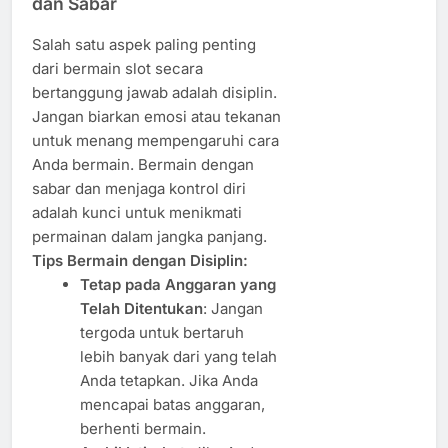
dan Sabar
Salah satu aspek paling penting
dari bermain slot secara
bertanggung jawab adalah disiplin.
Jangan biarkan emosi atau tekanan
untuk menang mempengaruhi cara
Anda bermain. Bermain dengan
sabar dan menjaga kontrol diri
adalah kunci untuk menikmati
permainan dalam jangka panjang.
Tips Bermain dengan Disiplin:
Tetap pada Anggaran yang
Telah Ditentukan
: Jangan
tergoda untuk bertaruh
lebih banyak dari yang telah
Anda tetapkan. Jika Anda
mencapai batas anggaran,
berhenti bermain.