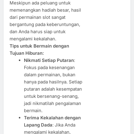
Meskipun ada peluang untuk
memenangkan hadiah besar, hasil
dari permainan slot sangat
bergantung pada keberuntungan,
dan Anda harus siap untuk
mengalami kekalahan.
Tips untuk Bermain dengan
Tujuan Hiburan:
Nikmati Setiap Putaran
:
Fokus pada kesenangan
dalam permainan, bukan
hanya pada hasilnya. Setiap
putaran adalah kesempatan
untuk bersenang-senang,
jadi nikmatilah pengalaman
bermain.
Terima Kekalahan dengan
Lapang Dada
: Jika Anda
mengalami kekalahan,