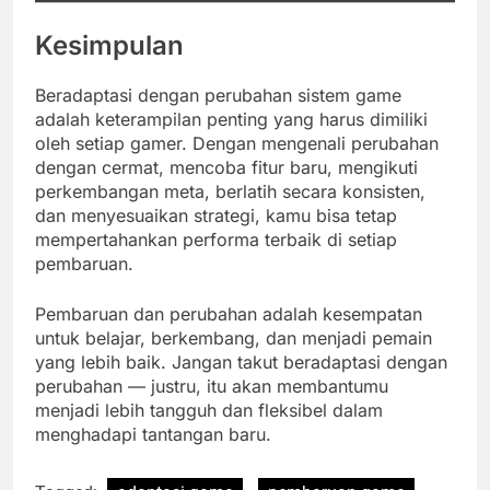
Kesimpulan
Beradaptasi dengan perubahan sistem game
adalah keterampilan penting yang harus dimiliki
oleh setiap gamer. Dengan mengenali perubahan
dengan cermat, mencoba fitur baru, mengikuti
perkembangan meta, berlatih secara konsisten,
dan menyesuaikan strategi, kamu bisa tetap
mempertahankan performa terbaik di setiap
pembaruan.
Pembaruan dan perubahan adalah kesempatan
untuk belajar, berkembang, dan menjadi pemain
yang lebih baik. Jangan takut beradaptasi dengan
perubahan — justru, itu akan membantumu
menjadi lebih tangguh dan fleksibel dalam
menghadapi tantangan baru.