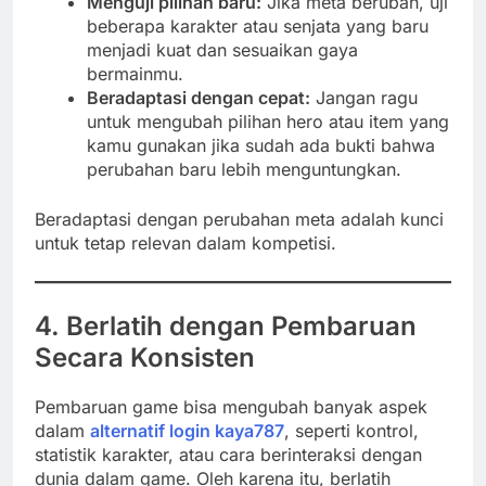
Menguji pilihan baru:
Jika meta berubah, uji
beberapa karakter atau senjata yang baru
menjadi kuat dan sesuaikan gaya
bermainmu.
Beradaptasi dengan cepat:
Jangan ragu
untuk mengubah pilihan hero atau item yang
kamu gunakan jika sudah ada bukti bahwa
perubahan baru lebih menguntungkan.
Beradaptasi dengan perubahan meta adalah kunci
untuk tetap relevan dalam kompetisi.
4. Berlatih dengan Pembaruan
Secara Konsisten
Pembaruan game bisa mengubah banyak aspek
dalam
alternatif login kaya787
, seperti kontrol,
statistik karakter, atau cara berinteraksi dengan
dunia dalam game. Oleh karena itu, berlatih