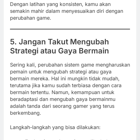
Dengan latihan yang konsisten, kamu akan
semakin mahir dalam menyesuaikan diri dengan
perubahan game.
5. Jangan Takut Mengubah
Strategi atau Gaya Bermain
Sering kali, perubahan sistem game mengharuskan
pemain untuk mengubah strategi atau gaya
bermain mereka. Hal ini mungkin tidak mudah,
terutama jika kamu sudah terbiasa dengan cara
bermain tertentu. Namun, kemampuan untuk
beradaptasi dan mengubah gaya bermainmu
adalah tanda dari seorang gamer yang terus
berkembang.
Langkah-langkah yang bisa dilakukan: