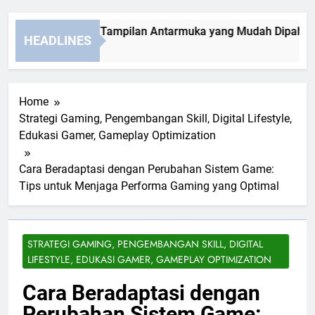
ot Lebah4D dan Tampilan Antarmuka yang Mudah Dipahami
HEADLINES
Months Ago
Home
Strategi Gaming, Pengembangan Skill, Digital Lifestyle,
Edukasi Gamer, Gameplay Optimization
Cara Beradaptasi dengan Perubahan Sistem Game:
Tips untuk Menjaga Performa Gaming yang Optimal
STRATEGI GAMING, PENGEMBANGAN SKILL, DIGITAL
LIFESTYLE, EDUKASI GAMER, GAMEPLAY OPTIMIZATION
Cara Beradaptasi dengan
Perubahan Sistem Game: