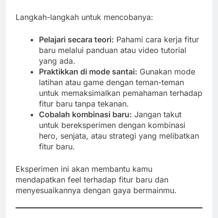
Langkah-langkah untuk mencobanya:
Pelajari secara teori:
Pahami cara kerja fitur
baru melalui panduan atau video tutorial
yang ada.
Praktikkan di mode santai:
Gunakan mode
latihan atau game dengan teman-teman
untuk memaksimalkan pemahaman terhadap
fitur baru tanpa tekanan.
Cobalah kombinasi baru:
Jangan takut
untuk bereksperimen dengan kombinasi
hero, senjata, atau strategi yang melibatkan
fitur baru.
Eksperimen ini akan membantu kamu
mendapatkan feel terhadap fitur baru dan
menyesuaikannya dengan gaya bermainmu.