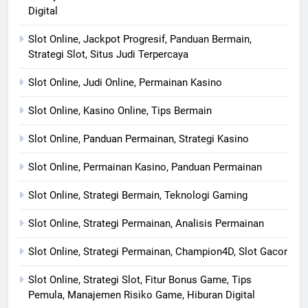
Digital
Slot Online, Jackpot Progresif, Panduan Bermain,
Strategi Slot, Situs Judi Terpercaya
Slot Online, Judi Online, Permainan Kasino
Slot Online, Kasino Online, Tips Bermain
Slot Online, Panduan Permainan, Strategi Kasino
Slot Online, Permainan Kasino, Panduan Permainan
Slot Online, Strategi Bermain, Teknologi Gaming
Slot Online, Strategi Permainan, Analisis Permainan
Slot Online, Strategi Permainan, Champion4D, Slot Gacor
Slot Online, Strategi Slot, Fitur Bonus Game, Tips
Pemula, Manajemen Risiko Game, Hiburan Digital