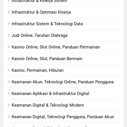
Infrastruktur & Kinerja Sistem
Infrastruktur & Optimasi Kinerja
Infrastruktur Sistem & Teknologi Data
Judi Online, Taruhan Olahraga
Kasino Online, Slot Online, Panduan Permainan
Kasino Online, Slot, Panduan Bermain
Kasino, Permainan, Hiburan
Keamanan Akun, Teknologi Online, Panduan Pengguna
Keamanan Aplikasi & Infrastruktur Digital
Keamanan Digital & Teknologi Modern
Keamanan Digital, Teknologi Pengguna, Panduan Akun