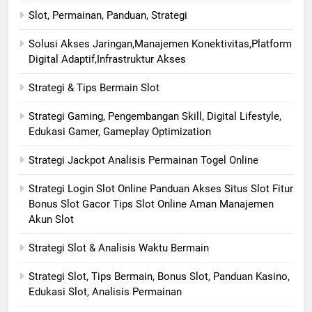
Slot, Permainan, Panduan, Strategi
Solusi Akses Jaringan,Manajemen Konektivitas,Platform
Digital Adaptif,Infrastruktur Akses
Strategi & Tips Bermain Slot
Strategi Gaming, Pengembangan Skill, Digital Lifestyle,
Edukasi Gamer, Gameplay Optimization
Strategi Jackpot Analisis Permainan Togel Online
Strategi Login Slot Online Panduan Akses Situs Slot Fitur
Bonus Slot Gacor Tips Slot Online Aman Manajemen
Akun Slot
Strategi Slot & Analisis Waktu Bermain
Strategi Slot, Tips Bermain, Bonus Slot, Panduan Kasino,
Edukasi Slot, Analisis Permainan