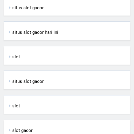
situs slot gacor
situs slot gacor hari ini
slot
situs slot gacor
slot
slot gacor