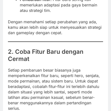
memerlukan adaptasi pada gaya bermain
atau strategi tim.
Dengan memahami setiap perubahan yang ada,
kamu akan lebih siap untuk menyesuaikan strategi
dan gameplay dengan cepat.
2. Coba Fitur Baru dengan
Cermat
Setiap pembaruan besar biasanya juga
memperkenalkan fitur baru, seperti hero, senjata,
mode permainan, atau sistem baru. Untuk dapat
beradaptasi, cobalah fitur-fitur ini terlebih dahulu
dalam situasi yang lebih santai, seperti mode
latihan atau permainan kasual, sebelum benar-
benar menggunakannya dalam pertandingan
serius.