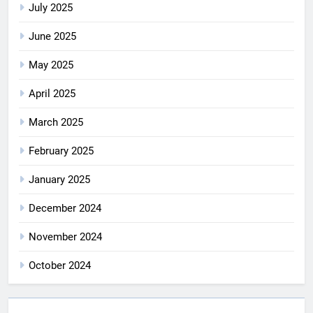
July 2025
June 2025
May 2025
April 2025
March 2025
February 2025
January 2025
December 2024
November 2024
October 2024