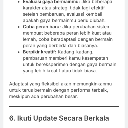
Evaluasi gaya bermainmu:
Jika beberapa
karakter atau strategi tidak lagi efektif
setelah pembaruan, evaluasi kembali
apakah gaya bermainmu perlu diubah.
Coba peran baru:
Jika perubahan sistem
membuat beberapa peran lebih kuat atau
lemah, coba beradaptasi dengan bermain
peran yang berbeda dari biasanya.
Berpikir kreatif:
Kadang-kadang,
pembaruan memberi kamu kesempatan
untuk bereksperimen dengan gaya bermain
yang lebih kreatif atau tidak biasa.
Adaptasi yang fleksibel akan memungkinkanmu
untuk terus bermain dengan performa terbaik,
meskipun ada perubahan besar.
6. Ikuti Update Secara Berkala