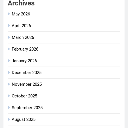
Archives
May 2026
April 2026
March 2026
February 2026
January 2026
December 2025
November 2025
October 2025
September 2025
August 2025